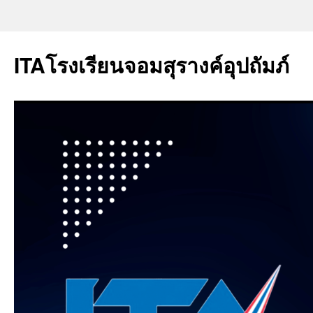
ITAโรงเรียนจอมสุรางค์อุปถัมภ์