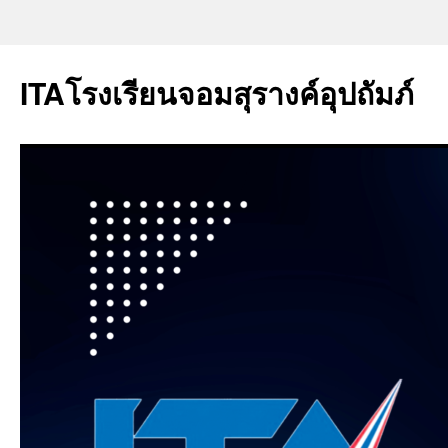
ITAโรงเรียนจอมสุรางค์อุปถัมภ์