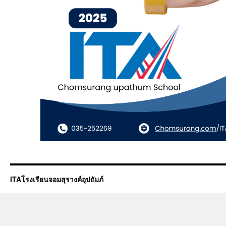
ITAโรงเรียนจอมสุรางค์อุปถัมภ์