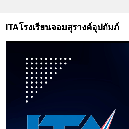
ITAโรงเรียนจอมสุรางค์อุปถัมภ์