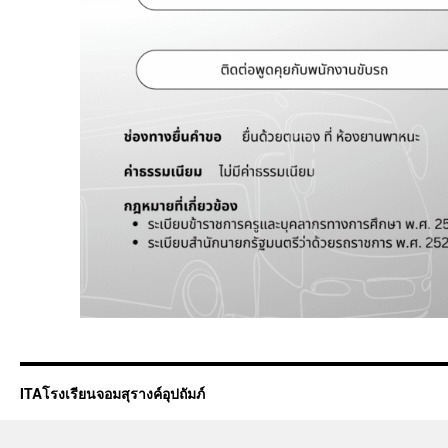
ITAโรงเรียนจอมสุรางค์อุปถัมภ์