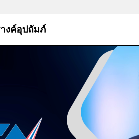
งค์อุปถัมภ์