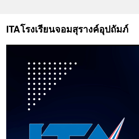
ITAโรงเรียนจอมสุรางค์อุปถัมภ์