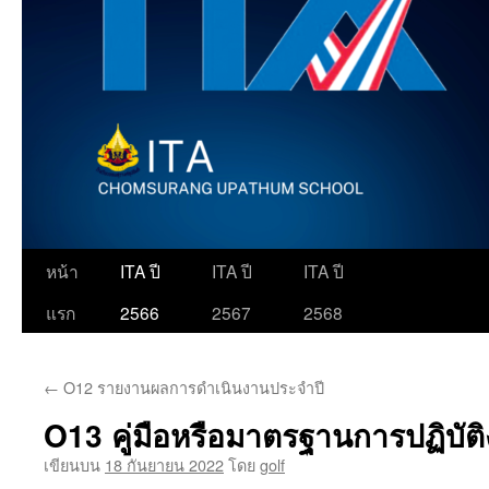
ข้าม
หน้า
ITA ปี
ITA ปี
ITA ปี
ไป
แรก
2566
2567
2568
ยัง
←
O12 รายงานผลการดำเนินงานประจำปี
เนื้อหา
O13 คู่มือหรือมาตรฐานการปฏิบัต
เขียนบน
18 กันยายน 2022
โดย
golf