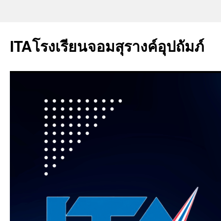
ITAโรงเรียนจอมสุรางค์อุปถัมภ์