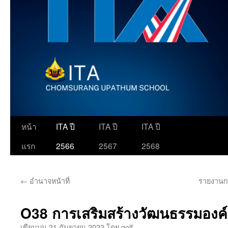
ข้าม
หน้า
ITA ปี
ITA ปี
ITA ปี
ไป
แรก
2566
2567
2568
ยัง
←
อำนาจหน้าที่
รายงานก
เนื้อหา
O38 การเสริมสร้างวัฒนธรรมองค
เขียนบน
21 กันยายน 2022
โดย
golf