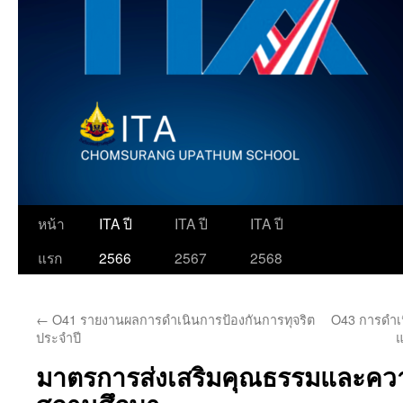
ข้าม
หน้า
ITA ปี
ITA ปี
ITA ปี
ไป
แรก
2566
2567
2568
ยัง
←
O41 รายงานผลการดำเนินการป้องกันการทุจริต
O43 การดำเ
เนื้อหา
ประจำปี
มาตรการส่งเสริมคุณธรรมและคว