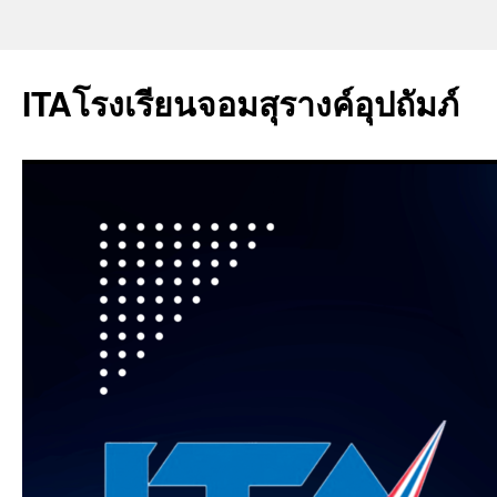
ITAโรงเรียนจอมสุรางค์อุปถัมภ์