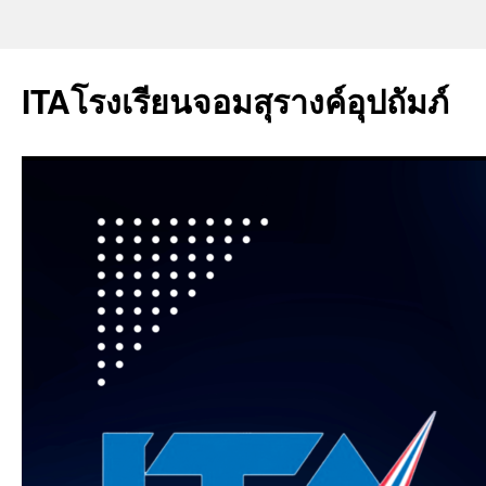
ITAโรงเรียนจอมสุรางค์อุปถัมภ์