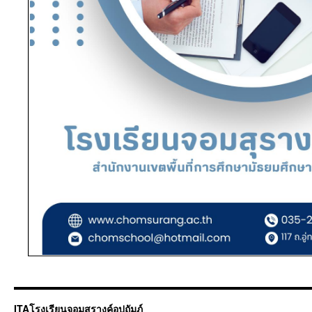
ITAโรงเรียนจอมสุรางค์อุปถัมภ์