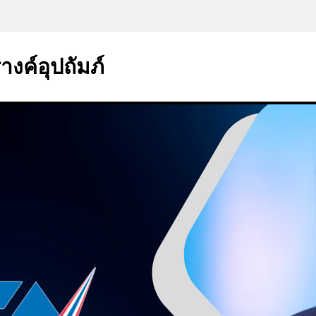
งค์อุปถัมภ์