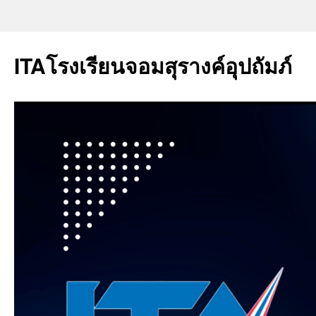
ITAโรงเรียนจอมสุรางค์อุปถัมภ์