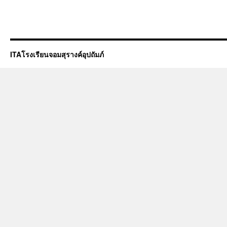
ITAโรงเรียนจอมสุรางค์อุปถัมภ์