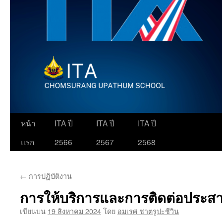
ข้าม
หน้า
ITA ปี
ITA ปี
ITA ปี
ไป
แรก
2566
2567
2568
ยัง
←
การปฏิบัติงาน
เนื้อหา
การให้บริการและการติดต่อประส
เขียนบน
19 สิงหาคม 2024
โดย
อมเรศ ชาตรูปะชีวิน